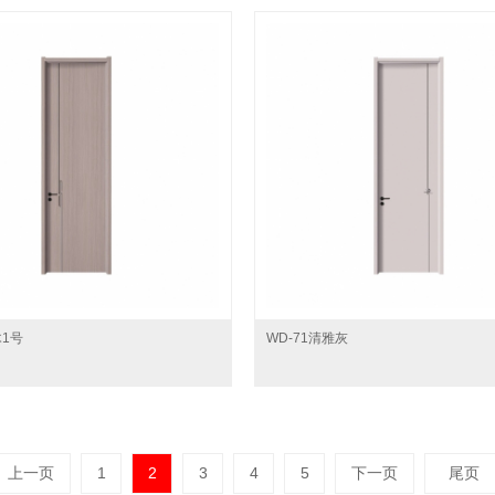
木1号
WD-71清雅灰
上一页
1
2
3
4
5
下一页
尾页